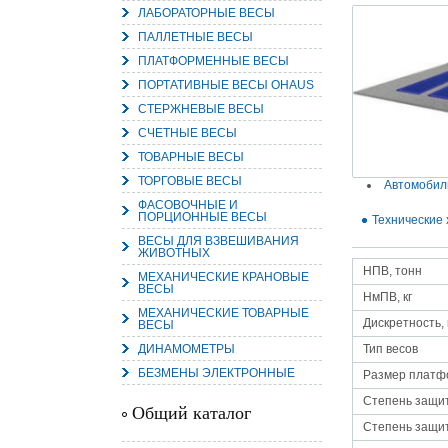
ЛАБОРАТОРНЫЕ ВЕСЫ
ПАЛЛЕТНЫЕ ВЕСЫ
ПЛАТФОРМЕННЫЕ ВЕСЫ
ПОРТАТИВНЫЕ ВЕСЫ OHAUS
СТЕРЖНЕВЫЕ ВЕСЫ
15.
Руч
СЧЕТНЫЕ ВЕСЫ
Пос
ТОВАРНЫЕ ВЕСЫ
Нас
мас
пра
ТОРГОВЫЕ ВЕСЫ
Автомобил
ФАСОВОЧНЫЕ И
ПОРЦИОННЫЕ ВЕСЫ
Технические 
ВЕСЫ ДЛЯ ВЗВЕШИВАНИЯ
ЖИВОТНЫХ
НПВ, тонн
МЕХАНИЧЕСКИЕ КРАНОВЫЕ
ВЕСЫ
НмПВ, кг
МЕХАНИЧЕСКИЕ ТОВАРНЫЕ
Дискретность, 
ВЕСЫ
ДИНАМОМЕТРЫ
Тип весов
2
БЕЗМЕНЫ ЭЛЕКТРОННЫЕ
Размер платф
О
С
Степень защи
Общий каталог
Степень защи