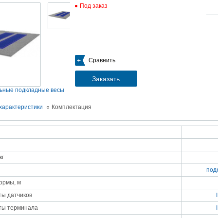
Под заказ
05.09.2018
Новое поступление на склад насосов
Насосы Calpeda в НАЛИЧИИ
https://www.1nasos.ru/vodosnabzhenie-otoplenie/calpeda-mxh-203e
01.2018
Сравнить
ные насосы НБУ без торговой наценки!
тупление насосов НБУ 700-02 на склад в Спб. Купите сегодня по цене производителя!
ос бочковой универсальный НБУ 700-02 предназначен для перекачивания пищевых р
Заказать
ел из бочек и других емкостей и соответствует государственным санитарно-эпидемео
вилам и нормам.
ьные подкладные весы
15.01.2018
Распродажа подъемного оборудования BRANO и насосов ИРТЫШ
характеристики
Комплектация
Оборудование в наличии на складе!!! Цены фиксированы!
03.03.2017
Акция на Пневмонагнетатель ТОПОЛЬ 300 ТРАНСМИКС и Растворосмес
СКАУТ MINI
Цены на
Пневмонагнетатель Тополь 300 ТРАНСМИКС
и
Растворосмеситель СКА
кг
снижены!
Товар имеется в наличии на складе.
под
8.02.2017
Наклонный подъемник Minor Escalera по цене 2014 года
ормы, м
борудование в наличии на складе.
тоимость 260 000 руб!
ты датчиков
ты терминала