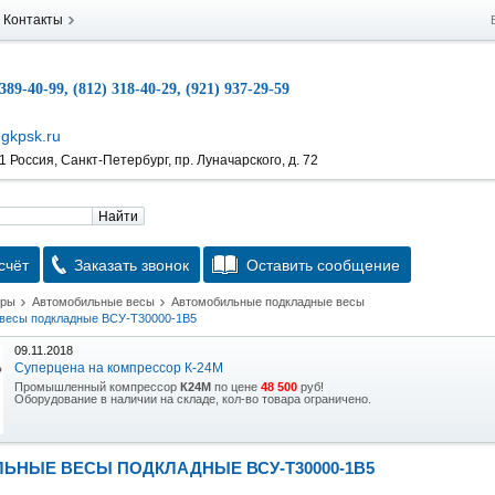
Контакты
 389-40-99, (812) 318-40-29, (921) 937-29-59
gkpsk.ru
 Россия, Санкт-Петербург, пр. Луначарского, д. 72
Найти
счёт
Заказать звонок
Оставить сообщение
тры
Автомобильные весы
Автомобильные подкладные весы
весы подкладные ВСУ-Т30000-1В5
09.11.2018
Суперцена на компрессор К-24М
Промышленный компрессор
К24М
по цене
48 500
руб!
Оборудование в наличии на складе, кол-во товара ограничено.
15.10.2018
Скидка на гидравлическую тележку
ЬНЫЕ ВЕСЫ ПОДКЛАДНЫЕ ВСУ-Т30000-1В5
Уникальная возможность приобрести (в наличии на складе) тележку гидравлическую
2,5т по спец цене.