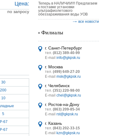
Цена:
Теперь в НАЛИЧИИ!!! Предлагаем
к поставке установки
ультрафиолетового
по запросу
обеззараживания воды УОВ
все новости
Филиалы
астительных
г. Санкт-Петербург
логическим
тел.
(812) 389-40-99
E-mail
info@gkpsk.ru
г. Москва
тел.
(499) 649-27-20
E-mail
msk@gkpsk.ru
30
г. Челябинск
итель
200
тел.
(351) 220-98-00
E-mail
chel@gkpsk.ru
УТ MINI
10
г. Ростов-на-Дону
кладные
тел.
(863) 209-85-34
5
E-mail
rst@gkpsk.ru
IP-67
г. Казань
тел.
(843) 202-33-15
IP-67
E-mail
kzn@gkpsk.ru