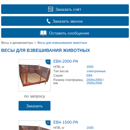
Заказать счёт
Заказать звонок
Оставить сообщение
Весы и динамометры
Весы для взвешивания животных
ВЕСЫ ДЛЯ ВЗВЕШИВАНИЯ ЖИВОТНЫХ
ЕВ4-2000-РА
+
НПВ, кг
2000
Тип весов
электронные
Серия
ЕВ4
Размер платформы,
2000х2000 /
мм
2500х2500
по запросу
Заказать
ЕВ4-1500-РА
+
НПВ, кг
1500