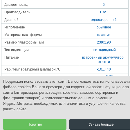
Дискретность, г
5
Производитель
CAS
Дисплей
односторонний
Исполнение
обычное
Материал платформы
пластик
Размер платформы, мм
239x190
Тип индикации
светодиодный
Питание
встроенный аккумулятор
|
от сети
Раб. температурный диапазон,°С
-10...+40
Класс точности
средний (III)
Продолжая использовать этот сайт, Вы соглашаетесь на использовани
Габаритные размеры, мм
260x287x137
файлов cookies Вашего браузера для корректной работы функционала
Масса весов, кг
2.7
сайта (авторизации, регистрации, корзины, заказов, сортировки и
фильтрации товаров) и пользовательских данных с помощью
Яндекс.Метрика, необходимых для аналитики и улучшения качества
работы сайта.
Группа Компаний
ПромСнабКомплект
Комплексное снабжение промышленным оборудованием
Понятно
Узнать больше
© 2015 Все права защищены.