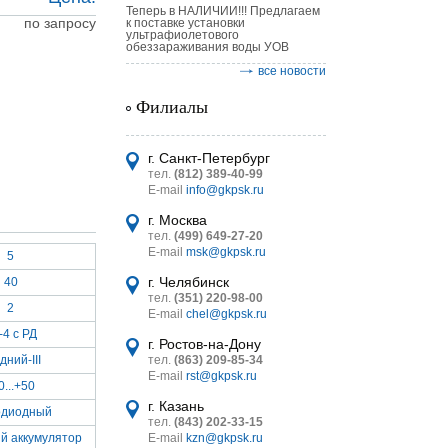
Теперь в НАЛИЧИИ!!! Предлагаем
по запросу
к поставке установки
ультрафиолетового
обеззараживания воды УОВ
все новости
Филиалы
астительных
логическим
г. Санкт-Петербург
тел.
(812) 389-40-99
E-mail
info@gkpsk.ru
г. Москва
тел.
(499) 649-27-20
E-mail
msk@gkpsk.ru
5
итель
г. Челябинск
40
тел.
(351) 220-98-00
УТ MINI
2
E-mail
chel@gkpsk.ru
-4 с РД
г. Ростов-на-Дону
дний-III
тел.
(863) 209-85-34
E-mail
rst@gkpsk.ru
0...+50
г. Казань
одиодный
тел.
(843) 202-33-15
й аккумулятор
E-mail
kzn@gkpsk.ru