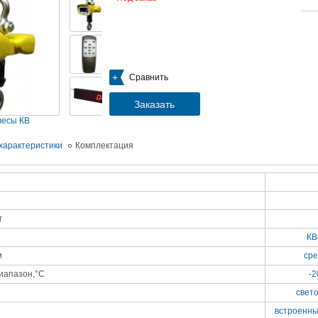
05.09.2018
Новое поступление на склад насосов
Насосы Calpeda в НАЛИЧИИ
https://www.1nasos.ru/vodosnabzhenie-otoplenie/calpeda-mxh-203e
01.2018
Сравнить
ные насосы НБУ без торговой наценки!
тупление насосов НБУ 700-02 на склад в Спб. Купите сегодня по цене производителя!
ос бочковой универсальный НБУ 700-02 предназначен для перекачивания пищевых р
Заказать
ел из бочек и других емкостей и соответствует государственным санитарно-эпидемео
вилам и нормам.
весы КВ
15.01.2018
Распродажа подъемного оборудования BRANO и насосов ИРТЫШ
характеристики
Комплектация
Оборудование в наличии на складе!!! Цены фиксированы!
03.03.2017
Акция на Пневмонагнетатель ТОПОЛЬ 300 ТРАНСМИКС и Растворосмес
СКАУТ MINI
Цены на
Пневмонагнетатель Тополь 300 ТРАНСМИКС
и
Растворосмеситель СКА
г
снижены!
Товар имеется в наличии на складе.
КВ
8.02.2017
Наклонный подъемник Minor Escalera по цене 2014 года
и
сре
борудование в наличии на складе.
тоимость 260 000 руб!
диапазон,°С
-2
свет
встроенны