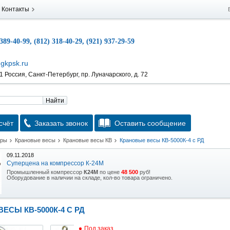
Контакты
 389-40-99, (812) 318-40-29, (921) 937-29-59
gkpsk.ru
 Россия, Санкт-Петербург, пр. Луначарского, д. 72
Найти
счёт
Заказать звонок
Оставить сообщение
тры
Крановые весы
Крановые весы КВ
Крановые весы КВ-5000К-4 с РД
09.11.2018
Суперцена на компрессор К-24М
Промышленный компрессор
К24М
по цене
48 500
руб!
Оборудование в наличии на складе, кол-во товара ограничено.
15.10.2018
Скидка на гидравлическую тележку
ЕСЫ КВ-5000К-4 С РД
Уникальная возможность приобрести (в наличии на складе) тележку гидравлическую
2,5т по спец цене.
Под заказ