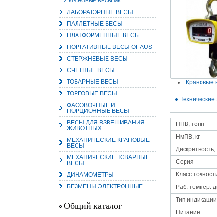
КРАНОВЫЕ ВЕСЫ МК
ЛАБОРАТОРНЫЕ ВЕСЫ
ПАЛЛЕТНЫЕ ВЕСЫ
ПЛАТФОРМЕННЫЕ ВЕСЫ
ПОРТАТИВНЫЕ ВЕСЫ OHAUS
15.
Руч
СТЕРЖНЕВЫЕ ВЕСЫ
Пос
Нас
СЧЕТНЫЕ ВЕСЫ
мас
пра
ТОВАРНЫЕ ВЕСЫ
Крановые 
ТОРГОВЫЕ ВЕСЫ
Технические 
ФАСОВОЧНЫЕ И
ПОРЦИОННЫЕ ВЕСЫ
ВЕСЫ ДЛЯ ВЗВЕШИВАНИЯ
НПВ, тонн
ЖИВОТНЫХ
НмПВ, кг
МЕХАНИЧЕСКИЕ КРАНОВЫЕ
ВЕСЫ
Дискретность, 
МЕХАНИЧЕСКИЕ ТОВАРНЫЕ
Серия
ВЕСЫ
2
Класс точност
ДИНАМОМЕТРЫ
О
БЕЗМЕНЫ ЭЛЕКТРОННЫЕ
С
Раб. темпер. 
Тип индикации
Общий каталог
Питание