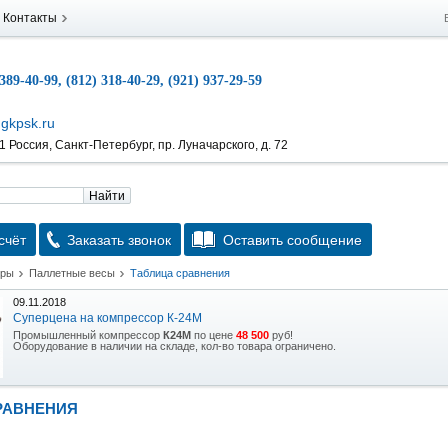
Контакты
 389-40-99, (812) 318-40-29, (921) 937-29-59
gkpsk.ru
 Россия, Санкт-Петербург, пр. Луначарского, д. 72
Найти
счёт
Заказать звонок
Оставить сообщение
тры
Паллетные весы
Таблица сравнения
09.11.2018
Суперцена на компрессор К-24М
Промышленный компрессор
К24М
по цене
48 500
руб!
Оборудование в наличии на складе, кол-во товара ограничено.
15.10.2018
Скидка на гидравлическую тележку
РАВНЕНИЯ
Уникальная возможность приобрести (в наличии на складе) тележку гидравлическую
2,5т по спец цене.