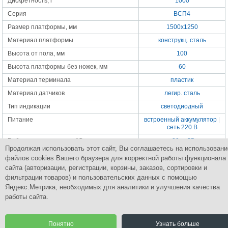
Дискретность, г
1000
Серия
ВСП4
Размер платформы, мм
1500х1250
Материал платформы
конструкц. сталь
Высота от пола, мм
100
Высота платформы без ножек, мм
60
Материал терминала
пластик
Материал датчиков
легир. сталь
Тип индикации
светодиодный
Питание
встроенный аккумулятор
|
сеть 220 В
Раб. темпер. диапазон,°С
-30...+55
Продолжая использовать этот сайт, Вы соглашаетесь на использовани
Класс точности
средний-III
файлов cookies Вашего браузера для корректной работы функционала
Масса весов, кг
96.5
сайта (авторизации, регистрации, корзины, заказов, сортировки и
фильтрации товаров) и пользовательских данных с помощью
Яндекс.Метрика, необходимых для аналитики и улучшения качества
работы сайта.
Группа Компаний
ПромСнабКомплект
Комплексное снабжение промышленным оборудованием
Понятно
Узнать больше
© 2015 Все права защищены.