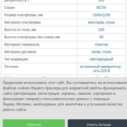
Дискретность, г
100
Серия
ВСП4
Размер платформы, мм
1500х1250
Материал платформы
конструкц. сталь
Высота от пола, мм
100
Высота платформы без ножек, мм
60
Материал терминала
пластик
Материал датчиков
легир. сталь
Тип индикации
светодиодный
Питание
встроенный аккумулятор
|
сеть 220 В
Раб. темпер. диапазон,°С
-30...+55
Продолжая использовать этот сайт, Вы соглашаетесь на использовани
Класс точности
средний-III
файлов cookies Вашего браузера для корректной работы функционала
Масса весов, кг
96.5
сайта (авторизации, регистрации, корзины, заказов, сортировки и
фильтрации товаров) и пользовательских данных с помощью
Яндекс.Метрика, необходимых для аналитики и улучшения качества
работы сайта.
Группа Компаний
ПромСнабКомплект
Комплексное снабжение промышленным оборудованием
Понятно
Узнать больше
© 2015 Все права защищены.