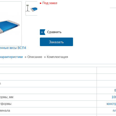
Под заказ
05.09.2018
Новое поступление на склад насосов
Насосы Calpeda в НАЛИЧИИ
https://www.1nasos.ru/vodosnabzhenie-otoplenie/calpeda-mxh-203e
01.2018
Сравнить
ные насосы НБУ без торговой наценки!
тупление насосов НБУ 700-02 на склад в Спб. Купите сегодня по цене производителя!
ос бочковой универсальный НБУ 700-02 предназначен для перекачивания пищевых р
Заказать
ел из бочек и других емкостей и соответствует государственным санитарно-эпидемео
вилам и нормам.
енные весы ВСП4
15.01.2018
Распродажа подъемного оборудования BRANO и насосов ИРТЫШ
характеристики
Описание
Комплектация
Оборудование в наличии на складе!!! Цены фиксированы!
03.03.2017
Акция на Пневмонагнетатель ТОПОЛЬ 300 ТРАНСМИКС и Растворосмес
СКАУТ MINI
Цены на
Пневмонагнетатель Тополь 300 ТРАНСМИКС
и
Растворосмеситель СКА
г
снижены!
Товар имеется в наличии на складе.
8.02.2017
Наклонный подъемник Minor Escalera по цене 2014 года
ормы, мм
10
борудование в наличии на складе.
тоимость 260 000 руб!
атформы
констр
минала
п