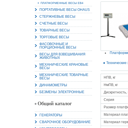
ПЛАТФОРМЕННЫЕ ВЕСЫ ЕВ4
ПОРТАТИВНЫЕ ВЕСЫ OHAUS
СТЕРЖНЕВЫЕ ВЕСЫ
СЧЕТНЫЕ ВЕСЫ
ТОВАРНЫЕ ВЕСЫ
15.
Руч
ТОРГОВЫЕ ВЕСЫ
Пос
ФАСОВОЧНЫЕ И
Нас
ПОРЦИОННЫЕ ВЕСЫ
мас
пра
Платформ
ВЕСЫ ДЛЯ ВЗВЕШИВАНИЯ
ЖИВОТНЫХ
Технические 
МЕХАНИЧЕСКИЕ КРАНОВЫЕ
ВЕСЫ
МЕХАНИЧЕСКИЕ ТОВАРНЫЕ
НПВ, кг
ВЕСЫ
НмПВ, кг
ДИНАМОМЕТРЫ
БЕЗМЕНЫ ЭЛЕКТРОННЫЕ
Дискретность, 
Серия
2
Общий каталог
Размер платф
О
С
Материал пл
ГЕНЕРАТОРЫ
СВАРОЧНОЕ ОБОРУДОВАНИЕ
Материал тер