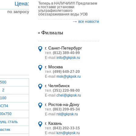
Цена:
Теперь в НАЛИЧИИ!!! Предлагаем
к поставке установки
ультрафиолетового
по запросу
обеззараживания воды УОВ
все новости
Филиалы
астительных
г. Санкт-Петербург
логическим
тел.
(812) 389-40-99
E-mail
info@gkpsk.ru
г. Москва
тел.
(499) 649-27-20
E-mail
msk@gkpsk.ru
500
г. Челябинск
итель
2
тел.
(351) 220-98-00
E-mail
chel@gkpsk.ru
УТ MINI
100
г. Ростов-на-Дону
ВСП4
тел.
(863) 209-85-34
00х750
E-mail
rst@gkpsk.ru
укц. сталь
г. Казань
тел.
(843) 202-33-15
ластик
E-mail
kzn@gkpsk.ru