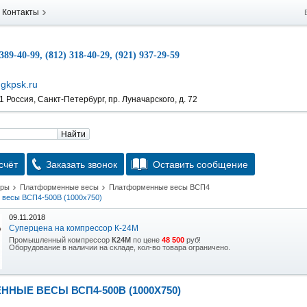
Контакты
 389-40-99, (812) 318-40-29, (921) 937-29-59
gkpsk.ru
 Россия, Санкт-Петербург, пр. Луначарского, д. 72
Найти
счёт
Заказать звонок
Оставить сообщение
тры
Платформенные весы
Платформенные весы ВСП4
весы ВСП4-500В (1000x750)
09.11.2018
Суперцена на компрессор К-24М
Промышленный компрессор
К24М
по цене
48 500
руб!
Оборудование в наличии на складе, кол-во товара ограничено.
15.10.2018
Скидка на гидравлическую тележку
НЫЕ ВЕСЫ ВСП4-500В (1000X750)
Уникальная возможность приобрести (в наличии на складе) тележку гидравлическую
2,5т по спец цене.