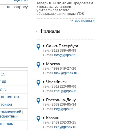
Теперь в НАЛИЧИИ!!! Предлагаем
по запросу
к поставке установки
ультрафиолетового
обеззараживания воды УОВ
все новости
Филиалы
астительных
логическим
г. Санкт-Петербург
тел.
(812) 389-40-99
E-mail
info@gkpsk.ru
г. Москва
тел.
(499) 649-27-20
E-mail
msk@gkpsk.ru
15
итель
г. Челябинск
100
тел.
(351) 220-98-00
УТ MINI
2
|
5
E-mail
chel@gkpsk.ru
ью этикеток
г. Ростов-на-Дону
стойкой
тел.
(863) 209-85-34
E-mail
rst@gkpsk.ru
сталлический
|
есцентный
г. Казань
тел.
(843) 202-33-15
ж. сталь
E-mail
kzn@gkpsk.ru