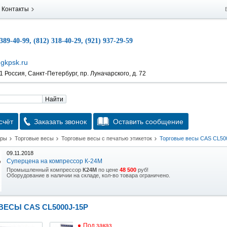
Контакты
 389-40-99, (812) 318-40-29, (921) 937-29-59
gkpsk.ru
 Россия, Санкт-Петербург, пр. Луначарского, д. 72
Найти
счёт
Заказать звонок
Оставить сообщение
тры
Торговые весы
Торговые весы с печатью этикеток
Торговые весы CAS CL50
09.11.2018
Суперцена на компрессор К-24М
Промышленный компрессор
К24М
по цене
48 500
руб!
Оборудование в наличии на складе, кол-во товара ограничено.
15.10.2018
Скидка на гидравлическую тележку
ЕСЫ CAS CL5000J-15P
Уникальная возможность приобрести (в наличии на складе) тележку гидравлическую
2,5т по спец цене.
Под заказ