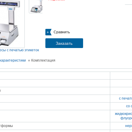
05.09.2018
Новое поступление на склад насосов
Насосы Calpeda в НАЛИЧИИ
https://www.1nasos.ru/vodosnabzhenie-otoplenie/calpeda-mxh-203e
01.2018
Сравнить
ные насосы НБУ без торговой наценки!
тупление насосов НБУ 700-02 на склад в Спб. Купите сегодня по цене производителя!
ос бочковой универсальный НБУ 700-02 предназначен для перекачивания пищевых р
Заказать
ел из бочек и других емкостей и соответствует государственным санитарно-эпидемео
вилам и нормам.
есы с печатью этикеток
15.01.2018
Распродажа подъемного оборудования BRANO и насосов ИРТЫШ
характеристики
Комплектация
Оборудование в наличии на складе!!! Цены фиксированы!
03.03.2017
Акция на Пневмонагнетатель ТОПОЛЬ 300 ТРАНСМИКС и Растворосмес
СКАУТ MINI
Цены на
Пневмонагнетатель Тополь 300 ТРАНСМИКС
и
Растворосмеситель СКА
г
снижены!
Товар имеется в наличии на складе.
с печат
8.02.2017
Наклонный подъемник Minor Escalera по цене 2014 года
со 
борудование в наличии на складе.
тоимость 260 000 руб!
жидкокри
флуор
атформы
нер