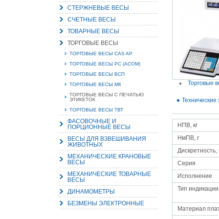
СТЕРЖНЕВЫЕ ВЕСЫ
СЧЕТНЫЕ ВЕСЫ
ТОВАРНЫЕ ВЕСЫ
ТОРГОВЫЕ ВЕСЫ
15.
ТОРГОВЫЕ ВЕСЫ CAS AP
Руч
Пос
ТОРГОВЫЕ ВЕСЫ PC (ACOM)
Нас
ТОРГОВЫЕ ВЕСЫ ВСП
мас
пра
Торговые в
ТОРГОВЫЕ ВЕСЫ МК
ТОРГОВЫЕ ВЕСЫ С ПЕЧАТЬЮ
ЭТИКЕТОК
Технические 
ТОРГОВЫЕ ВЕСЫ ТВТ
ФАСОВОЧНЫЕ И
НПВ, кг
ПОРЦИОННЫЕ ВЕСЫ
НмПВ, г
ВЕСЫ ДЛЯ ВЗВЕШИВАНИЯ
ЖИВОТНЫХ
Дискретность, 
МЕХАНИЧЕСКИЕ КРАНОВЫЕ
ВЕСЫ
Серия
2
МЕХАНИЧЕСКИЕ ТОВАРНЫЕ
Исполнение
ВЕСЫ
О
С
Тип индикации
ДИНАМОМЕТРЫ
БЕЗМЕНЫ ЭЛЕКТРОННЫЕ
Материал пл