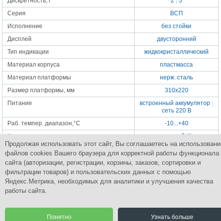
Дискретность, г
2
|
5
Серия
ВСП
Исполнение
без стойки
Дисплей
двусторонний
Тип индикации
жидкокристаллический
Материал корпуса
пластмасса
Материал платформы
нерж. сталь
Размер платформы, мм
310x220
Питание
встроенный аккумулятор
|
сеть 220 В
Раб. темпер. диапазон,°С
-10...+40
Класс точности
средний-III
Продолжая использовать этот сайт, Вы соглашаетесь на использовани
Габаритные размеры, мм
320x350x122
файлов cookies Вашего браузера для корректной работы функционала
Масса весов, кг
3.7
сайта (авторизации, регистрации, корзины, заказов, сортировки и
фильтрации товаров) и пользовательских данных с помощью
Яндекс.Метрика, необходимых для аналитики и улучшения качества
работы сайта.
Группа Компаний
ПромСнабКомплект
Комплексное снабжение промышленным оборудованием
Понятно
Узнать больше
© 2015 Все права защищены.