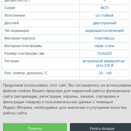
Дискретность, г
5
Серия
ВСП
Исполнение
со стойкой
Дисплей
двусторонний
Тип индикации
жидкокристаллический
Материал корпуса
пластмасса
Материал платформы
нерж. сталь
Размер платформы, мм
310x220
Питание
встроенный аккумулятор
|
сеть 220 В
Раб. темпер. диапазон,°С
-10...+40
Класс точности
средний-III
Продолжая использовать этот сайт, Вы соглашаетесь на использовани
Габаритные размеры, мм
320x355x440
файлов cookies Вашего браузера для корректной работы функционала
Масса весов, кг
3.9
сайта (авторизации, регистрации, корзины, заказов, сортировки и
фильтрации товаров) и пользовательских данных с помощью
Яндекс.Метрика, необходимых для аналитики и улучшения качества
работы сайта.
Группа Компаний
ПромСнабКомплект
Комплексное снабжение промышленным оборудованием
Понятно
Узнать больше
© 2015 Все права защищены.