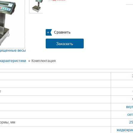
05.09.2018
Новое поступление на склад насосов
Насосы Calpeda в НАЛИЧИИ
https://www.1nasos.ru/vodosnabzhenie-otoplenie/calpeda-mxh-203e
01.2018
Сравнить
ные насосы НБУ без торговой наценки!
тупление насосов НБУ 700-02 на склад в Спб. Купите сегодня по цене производителя!
ос бочковой универсальный НБУ 700-02 предназначен для перекачивания пищевых р
Заказать
ел из бочек и других емкостей и соответствует государственным санитарно-эпидемео
вилам и нормам.
щищенные весы
15.01.2018
Распродажа подъемного оборудования BRANO и насосов ИРТЫШ
характеристики
Комплектация
Оборудование в наличии на складе!!! Цены фиксированы!
03.03.2017
Акция на Пневмонагнетатель ТОПОЛЬ 300 ТРАНСМИКС и Растворосмес
СКАУТ MINI
Цены на
Пневмонагнетатель Тополь 300 ТРАНСМИКС
и
Растворосмеситель СКА
г
снижены!
Товар имеется в наличии на складе.
8.02.2017
Наклонный подъемник Minor Escalera по цене 2014 года
вну
борудование в наличии на складе.
тоимость 260 000 руб!
сет
ормы, мм
2
жидкокри