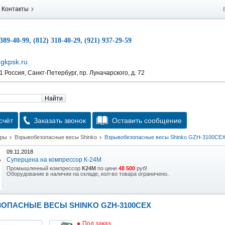
Контакты
 389-40-99, (812) 318-40-29, (921) 937-29-59
gkpsk.ru
 Россия, Санкт-Петербург, пр. Луначарского, д. 72
Найти
счёт
Заказать звонок
Оставить сообщение
тры
Взрывобезопасные весы Shinko
Взрывобезопасные весы Shinko GZH-3100CE
09.11.2018
Суперцена на компрессор К-24М
Промышленный компрессор
К24М
по цене
48 500
руб!
Оборудование в наличии на складе, кол-во товара ограничено.
15.10.2018
Скидка на гидравлическую тележку
ОПАСНЫЕ ВЕСЫ SHINKO GZH-3100CEX
Уникальная возможность приобрести (в наличии на складе) тележку гидравлическую
2,5т по спец цене.
Под заказ