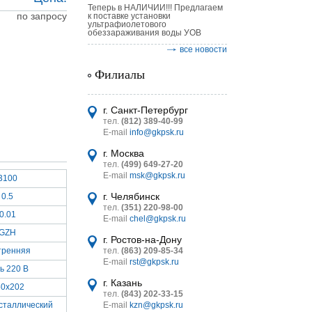
Теперь в НАЛИЧИИ!!! Предлагаем
по запросу
к поставке установки
ультрафиолетового
обеззараживания воды УОВ
все новости
Филиалы
астительных
логическим
г. Санкт-Петербург
тел.
(812) 389-40-99
E-mail
info@gkpsk.ru
г. Москва
тел.
(499) 649-27-20
E-mail
msk@gkpsk.ru
3100
итель
г. Челябинск
0.5
тел.
(351) 220-98-00
УТ MINI
0.01
E-mail
chel@gkpsk.ru
GZH
г. Ростов-на-Дону
тренняя
тел.
(863) 209-85-34
E-mail
rst@gkpsk.ru
ь 220 В
г. Казань
50х202
тел.
(843) 202-33-15
сталлический
E-mail
kzn@gkpsk.ru