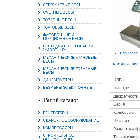
СТЕРЖНЕВЫЕ ВЕСЫ
СЧЕТНЫЕ ВЕСЫ
ТОВАРНЫЕ ВЕСЫ
ТОРГОВЫЕ ВЕСЫ
15.
ФАСОВОЧНЫЕ И
Руч
ПОРЦИОННЫЕ ВЕСЫ
Пос
Нас
ВЕСЫ ДЛЯ ВЗВЕШИВАНИЯ
мас
ЖИВОТНЫХ
пра
Взрывоза
МЕХАНИЧЕСКИЕ КРАНОВЫЕ
ВЕСЫ
Технические 
МЕХАНИЧЕСКИЕ ТОВАРНЫЕ
ВЕСЫ
ДИНАМОМЕТРЫ
НПВ, г
БЕЗМЕНЫ ЭЛЕКТРОННЫЕ
НмПВ, кг
Дискретность, 
Общий каталог
Серия
2
Калибровка
ГЕНЕРАТОРЫ
О
СВАРОЧНОЕ ОБОРУДОВАНИЕ
С
Питание
КОМПРЕССОРЫ
Размер платф
СТРОИТЕЛЬНОЕ
Тип индикации
ОБОРУДОВАНИЕ